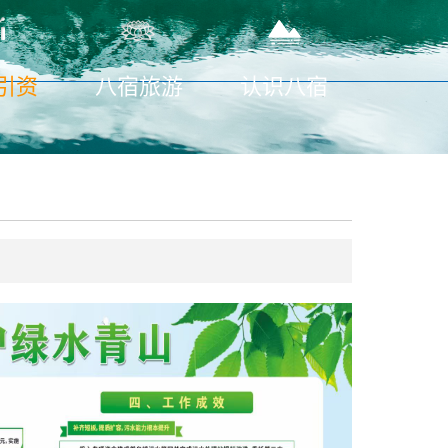
引资
八宿旅游
认识八宿