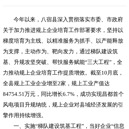
突发公共事件
招考录用
今年以来，八宿县深入贯彻落实市委、市政府
关于加力推进规上企业培育工作部署要求，坚持以
+
其他主动公开内容
梯度培育为主线、以精准服务为抓手、以产能释放
为支撑，主动作为、靶向发力，通过梯队建设筑
基、升规攻坚突破、帮扶服务赋能
“
三大工程
”
，全
力推动规上企业培育工作提质增效。
截至
10月底
，
全县规上工业企业增至
2家，规上工业产值达
84754.51万元，同比增长6.7%，成功实现昌都首个
风电项目升规纳统，规上企业对县域经济发展的引
擎作用持续增强。
一、实施
“
梯队建设筑基工程
”
，
当好企业
“
信息